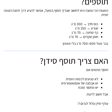
תוספים?
הטעות הכי נפוצה היא לחשוב שצריך תוסף.בפועל, אפשר להגיע דרך תזונה:דוגמה
יומית:
כוס חלב → 300 מ״ג
יוגורט → 250 מ״ג
כף טחינה → 70 מ״ג
חופן שקדים → 70 מ״ג
כבר מעל 600–700 מ״ג בלי מאמץ
האם צריך תוסף סידן?
תוסף מתאים אם:
לא מגיעים לכמות היומית
יש אבחנה של אוסטאופורוזיס
יש מחסור מוכח
אבל חשוב לדעת:
עודף סידן עלול לגרום ל: