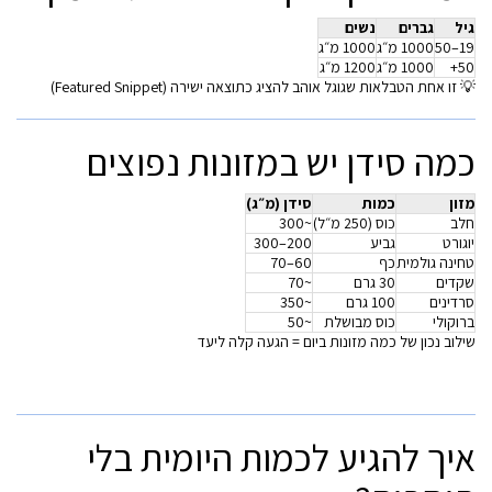
גיל
גברים
נשים
19–50
1000 מ״ג
1000 מ״ג
50+
1000 מ״ג
1200 מ״ג
💡 זו אחת הטבלאות שגוגל אוהב להציג כתוצאה ישירה (Featured Snippet)
כמה סידן יש במזונות נפוצים
מזון
כמות
סידן (מ״ג)
חלב
כוס (250 מ״ל)
~300
יוגורט
גביע
200–300
טחינה גולמית
כף
60–70
שקדים
30 גרם
~70
סרדינים
100 גרם
~350
ברוקולי
כוס מבושלת
~50
שילוב נכון של כמה מזונות ביום = הגעה קלה ליעד
איך להגיע לכמות היומית בלי