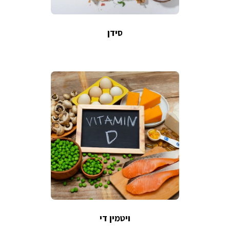
סידן
ויטמין די