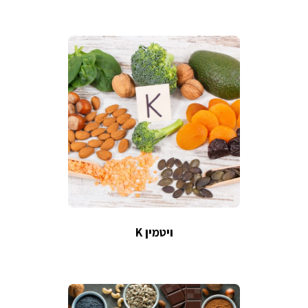
ויטמין K